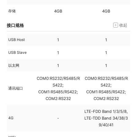
存储
4GB
4GB
接口规格
收起
USB Host
1
1
USB Slave
1
1
以太网
1
1
COM0:RS232/RS485/R
COM0:RS232/RS485/R
C
S422;
S422;
通讯端口
COM1:RS485/RS422;
COM1:RS485/RS422;
C
COM2:RS232
COM2:RS232
LTE-FDD Band 1/3/5/8,
4G
-
LTE-TDD Band 34/38/3
9/40/41