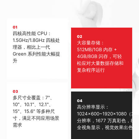
01
四核高性能 CPU：
02
1.5GHz/1.8GHz 四核处
大容量存储：
理器，相比上一代
512MB/1GB 内存 +
Green 系列性能大幅提
4GB/8GB 闪存，可轻
升
松应对大量数据存储和
复杂程序运行
03
多尺寸全覆盖：7"、
04
10"、10.1"、12.1"、
高分辨率显示：
15"、15.6" 等多种尺
1024×600~1920×1080（2K
寸，满足不同应用场景
分辨率，1677 万真彩色，85°
需求
全视角显示，视觉效果出色