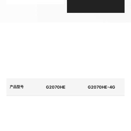
多核高频 CPU，主频最高达 1GHz，响应速度
显著提升
最高支持1GB 内存 + 8GB 存储，轻松应对海量数据存储与复杂项目
G2070HE
G2070HE-4G
产品型号