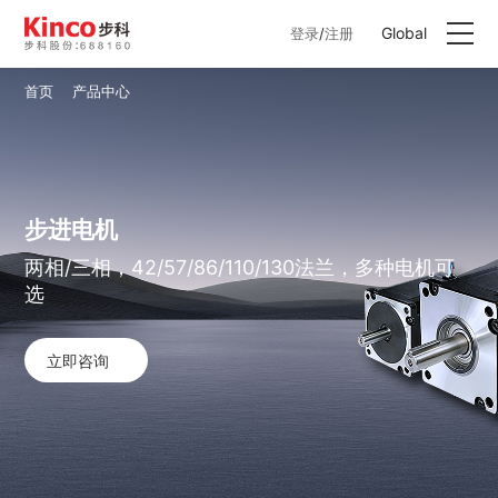
Global
登录
/
注册
首页
产品中心
产品中心
行业方案
步进电机
服务与支持
两相/三相，42/57/86/110/130法兰，多种电机可
选
关于星空体育
联系我们
立即咨询