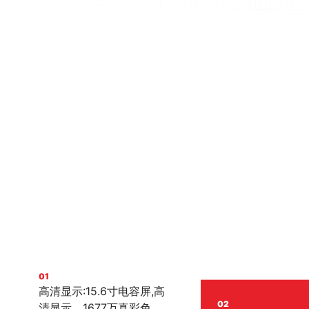
01
高清显示:15.6寸电容屏,高
02
清显示，1677万真彩色