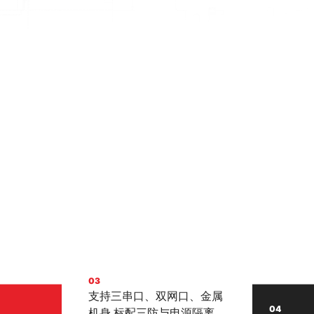
03
支持三串口、双网口、金属
04
机身,标配三防与电源隔离