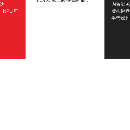
可达
内置浏览
、NPU,可
虚拟键
景
手势操