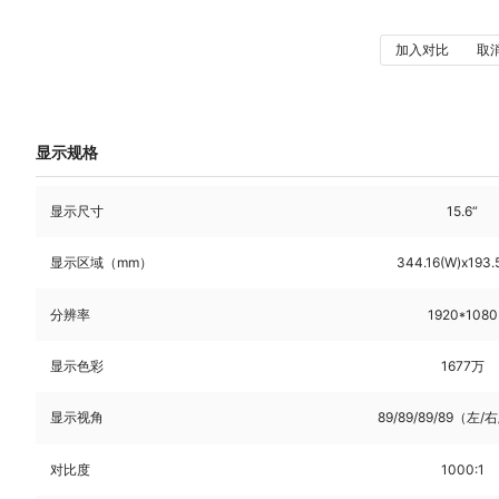
加入对比
取
显示规格
显示尺寸
15.6“
显示区域（mm）
344.16(W)x193.
分辨率
1920*1080
显示色彩
1677万
显示视角
89/89/89/89（左/
对比度
1000:1