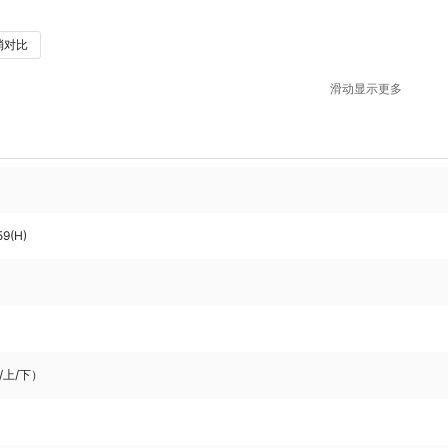
消对比
滑动显示更多
59(H)
右/上/下）