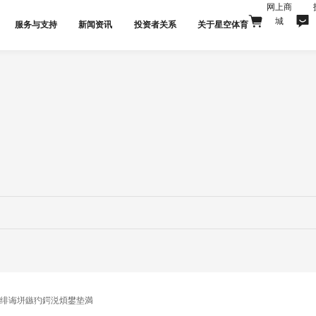
网上商
城
服务与支持
新闻资讯
投资者关系
关于星空体育
C绯诲垪鏃犳鍔涚煩鐢垫満