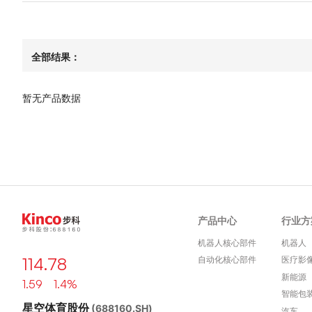
全部结果：
暂无产品数据
产品中心
行业方
机器人核心部件
机器人
114.78
自动化核心部件
医疗影
新能源
1.59 1.4%
智能包
星空体育股份
(688160.SH)
汽车