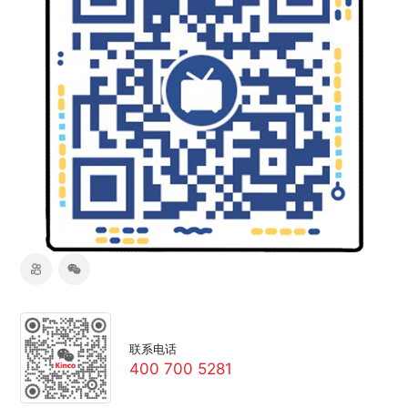
联系电话
400 700 5281