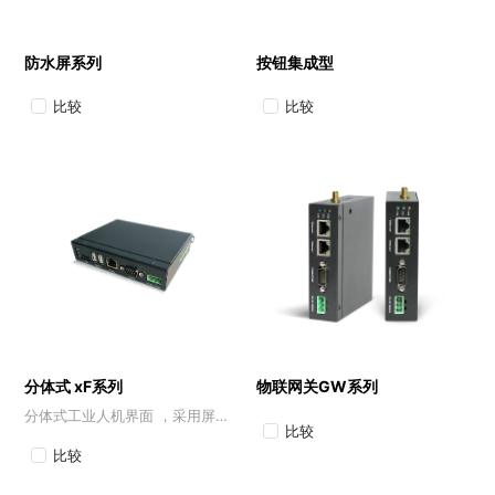
防水屏系列
按钮集成型
比较
比较
分体式 xF系列
物联网关GW系列
分体式工业人机界面 ，采用屏幕与主机分离的创新设计
比较
比较