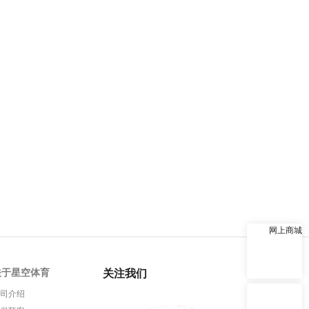
网上商城
关于星空体育
关注我们
公司介绍