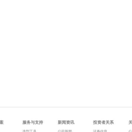
案
服务与支持
新闻资讯
投资者关系
选型工具
公司新闻
证券信息