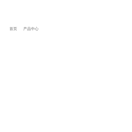
首页
产品中心
产品中心
行业方案
服务与支持
关于星空体育
联系我们