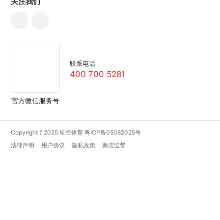
关注我们
联系电话
400 700 5281
官方微信服务号
Copyright ? 2025 星空体育 粤ICP备05082025号
法律声明
用户协议
隐私政策
廉洁监督